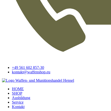
+49 561 602 857-30
kontakt@waffenshop.eu
HOME
SHOP
Ausbildung
Service
Kontakt