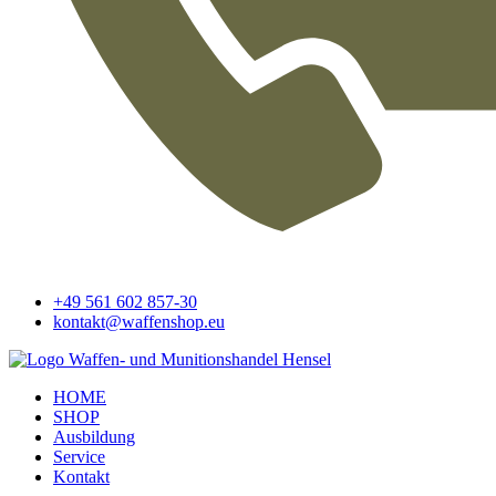
+49 561 602 857-30
kontakt@waffenshop.eu
HOME
SHOP
Ausbildung
Service
Kontakt