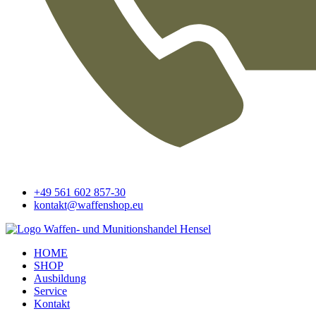
+49 561 602 857-30
kontakt@waffenshop.eu
HOME
SHOP
Ausbildung
Service
Kontakt