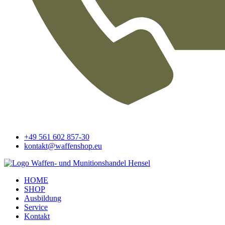
+49 561 602 857-30
kontakt@waffenshop.eu
HOME
SHOP
Ausbildung
Service
Kontakt