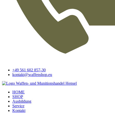
+49 561 602 857-30
kontakt@waffenshop.eu
HOME
SHOP
Ausbildung
Service
Kontakt