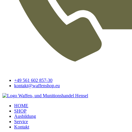
+49 561 602 857-30
kontakt@waffenshop.eu
HOME
SHOP
Ausbildung
Service
Kontakt