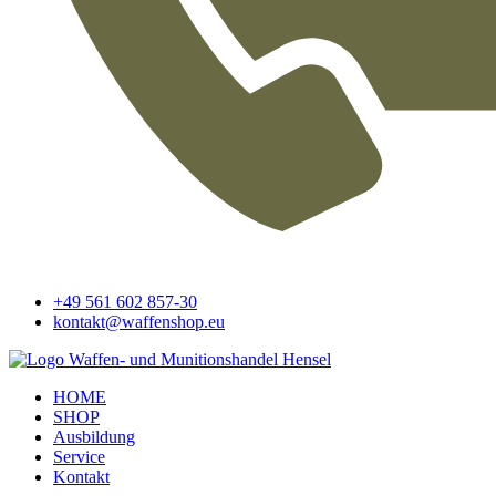
+49 561 602 857-30
kontakt@waffenshop.eu
HOME
SHOP
Ausbildung
Service
Kontakt