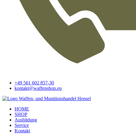
+49 561 602 857-30
kontakt@waffenshop.eu
HOME
SHOP
Ausbildung
Service
Kontakt