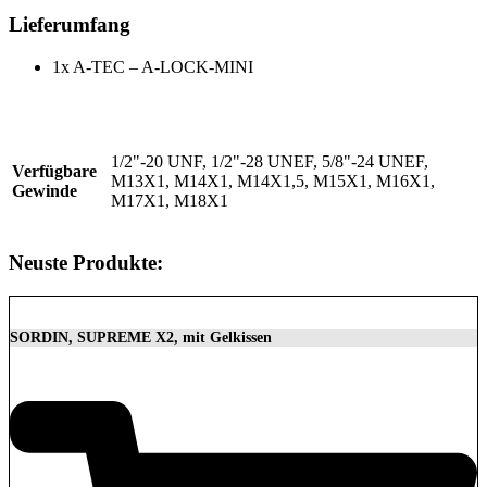
Lieferumfang
1x A-TEC – A-LOCK-MINI
1/2"-20 UNF, 1/2"-28 UNEF, 5/8"-24 UNEF,
Verfügbare
M13X1, M14X1, M14X1,5, M15X1, M16X1,
Gewinde
M17X1, M18X1
Neuste Produkte:
SORDIN, SUPREME X2, mit Gelkissen
350,00
€