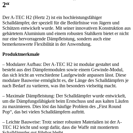
2“
Der A-TEC H2 (Hertz 2) ist ein hochleistungsfähiger
Schalldämpfer, der speziell für die Bedürfnisse von Jägern und
Schützen entwickelt wurde. Mit seiner innovativen Konstruktion aus
gehärtetem Aluminium und einem robusten Stahlkern bietet er nicht
nur eine hervorragende Dämpfleistung, sondern auch eine
bemerkenswerte Flexibilität in der Anwendung.
Produktmerkmale
– Modularer Aufbau: Der A-TEC H2 ist modular gestaltet und
besteht aus drei Dämpfermodulen sowie einem Gewinde-Modul,
das sich leicht an verschiedene Laufgewinde anpassen lässt. Diese
modulare Bauweise ermöglicht es, die Länge des Schalldämpfers je
nach Bedarf zu variieren, was ihn besonders vielseitig macht.
– Maximale Dämpfleistung: Der Schalldämpfer wurde entwickelt,
um die Dämpfungsfähigkeit beim Erstschuss und aus kalten Läufen
zu maximieren. Dies löst das häufige Problem des „First Round
Pop“, das bei vielen Schalldämpfern auftritt.
– Leichte Bauweise: Trotz seiner robusten Materialien ist der A-
TEC H2 leicht und sorgt dafür, dass die Waffe mit montiertem
Schalldämpfer gut führbar bleibt.