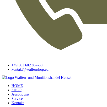
+49 561 602 857-30
kontakt@waffenshop.eu
HOME
SHOP
Ausbildung
Service
Kontakt