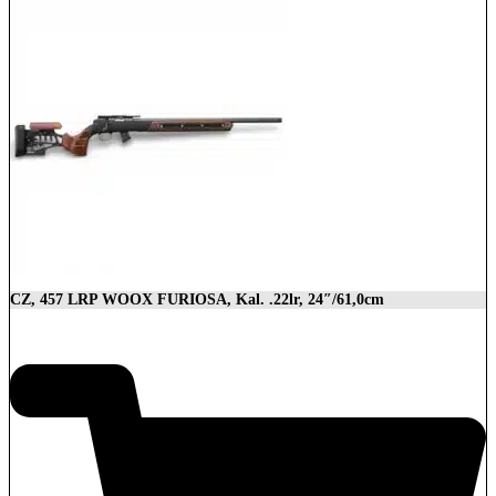
CZ, 457 LRP WOOX FURIOSA, Kal. .22lr, 24″/61,0cm
2.989,00
€