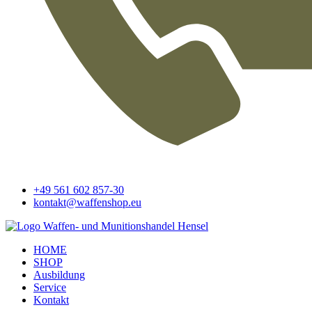
+49 561 602 857-30
kontakt@waffenshop.eu
HOME
SHOP
Ausbildung
Service
Kontakt