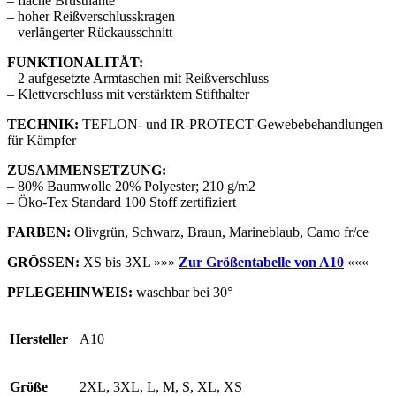
– flache Brustnähte
– hoher Reißverschlusskragen
– verlängerter Rückausschnitt
FUNKTIONALITÄT:
– 2 aufgesetzte Armtaschen mit Reißverschluss
– Klettverschluss mit verstärktem Stifthalter
TECHNIK:
TEFLON- und IR-PROTECT-Gewebebehandlungen
für Kämpfer
ZUSAMMENSETZUNG:
– 80% Baumwolle 20% Polyester; 210 g/m2
– Öko-Tex Standard 100 Stoff zertifiziert
FARBEN:
Olivgrün, Schwarz, Braun, Marineblaub, Camo fr/ce
GRÖSSEN:
XS bis 3XL »»»
Zur Größentabelle von A10
«««
PFLEGEHINWEIS:
waschbar bei 30°
Hersteller
A10
Größe
2XL, 3XL, L, M, S, XL, XS