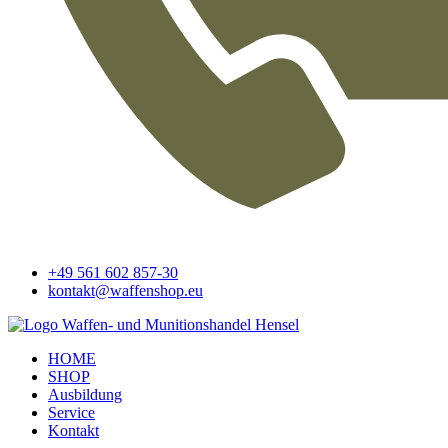
+49 561 602 857-30
kontakt@waffenshop.eu
HOME
SHOP
Ausbildung
Service
Kontakt