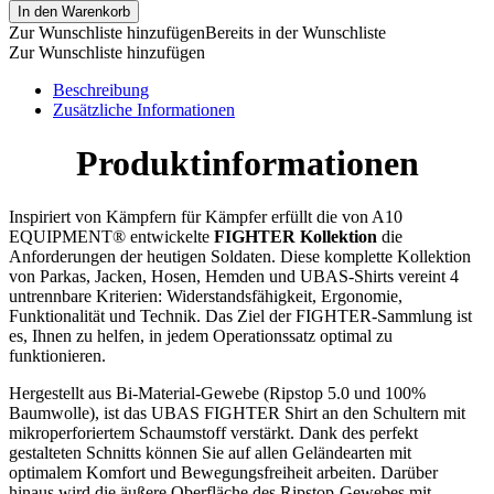
In den Warenkorb
Zur Wunschliste hinzufügen
Bereits in der Wunschliste
Zur Wunschliste hinzufügen
Beschreibung
Zusätzliche Informationen
Produktinformationen
Inspiriert von Kämpfern für Kämpfer erfüllt die von A10
EQUIPMENT® entwickelte
FIGHTER Kollektion
die
Anforderungen der heutigen Soldaten. Diese komplette Kollektion
von Parkas, Jacken, Hosen, Hemden und UBAS-Shirts vereint 4
untrennbare Kriterien: Widerstandsfähigkeit, Ergonomie,
Funktionalität und Technik. Das Ziel der FIGHTER-Sammlung ist
es, Ihnen zu helfen, in jedem Operationssatz optimal zu
funktionieren.
Hergestellt aus Bi-Material-Gewebe (Ripstop 5.0 und 100%
Baumwolle), ist das UBAS FIGHTER Shirt an den Schultern mit
mikroperforiertem Schaumstoff verstärkt. Dank des perfekt
gestalteten Schnitts können Sie auf allen Geländearten mit
optimalem Komfort und Bewegungsfreiheit arbeiten. Darüber
hinaus wird die äußere Oberfläche des Ripstop-Gewebes mit