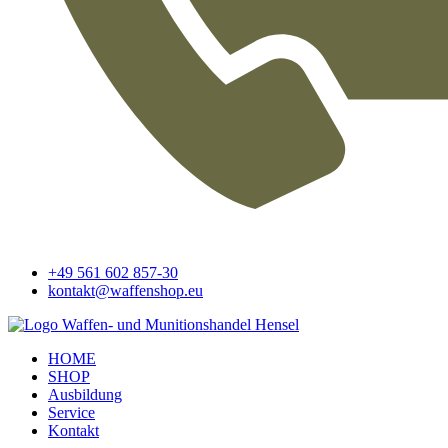
+49 561 602 857-30
kontakt@waffenshop.eu
HOME
SHOP
Ausbildung
Service
Kontakt