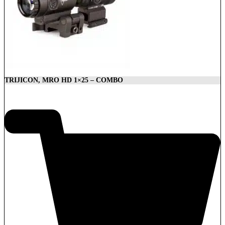
TRIJICON, MRO HD 1×25 – COMBO
1.879,00
€