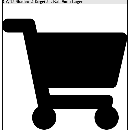
CZ, 75 Shadow 2 Target 5″, Kal. 9mm Luger
2.279,00
€