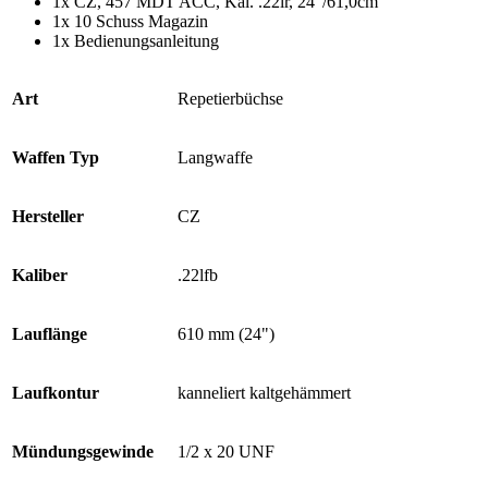
1x CZ, 457 MDT ACC, Kal. .22lr, 24″/61,0cm
1x 10 Schuss Magazin
1x Bedienungsanleitung
Art
Repetierbüchse
Waffen Typ
Langwaffe
Hersteller
CZ
Kaliber
.22lfb
Lauflänge
610 mm (24")
Laufkontur
kanneliert kaltgehämmert
Mündungsgewinde
1/2 x 20 UNF