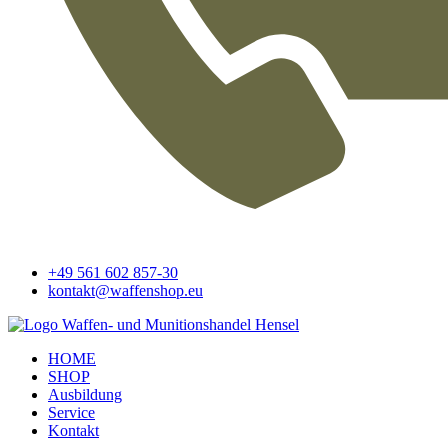
+49 561 602 857-30
kontakt@waffenshop.eu
HOME
SHOP
Ausbildung
Service
Kontakt