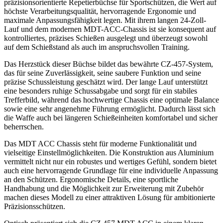
präzisionsorientierte Repetierbüchse für Sportschützen, die Wert auf
höchste Verarbeitungsqualität, hervorragende Ergonomie und
maximale Anpassungsfähigkeit legen. Mit ihrem langen 24-Zoll-
Lauf und dem modernen MDT-ACC-Chassis ist sie konsequent auf
kontrolliertes, präzises Schießen ausgelegt und überzeugt sowohl
auf dem Schießstand als auch im anspruchsvollen Training.
Das Herzstück dieser Büchse bildet das bewährte CZ-457-System,
das für seine Zuverlässigkeit, seine saubere Funktion und seine
präzise Schussleistung geschätzt wird. Der lange Lauf unterstützt
eine besonders ruhige Schussabgabe und sorgt für ein stabiles
Trefferbild, während das hochwertige Chassis eine optimale Balance
sowie eine sehr angenehme Führung ermöglicht. Dadurch lässt sich
die Waffe auch bei längeren Schießeinheiten komfortabel und sicher
beherrschen.
Das MDT ACC Chassis steht für moderne Funktionalität und
vielseitige Einstellmöglichkeiten. Die Konstruktion aus Aluminium
vermittelt nicht nur ein robustes und wertiges Gefühl, sondern bietet
auch eine hervorragende Grundlage für eine individuelle Anpassung
an den Schützen. Ergonomische Details, eine sportliche
Handhabung und die Möglichkeit zur Erweiterung mit Zubehör
machen dieses Modell zu einer attraktiven Lösung für ambitionierte
Präzisionsschützen.