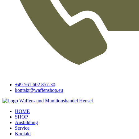
+49 561 602 857-30
kontakt@waffenshop.eu
HOME
SHOP
Ausbildung
Service
Kontakt