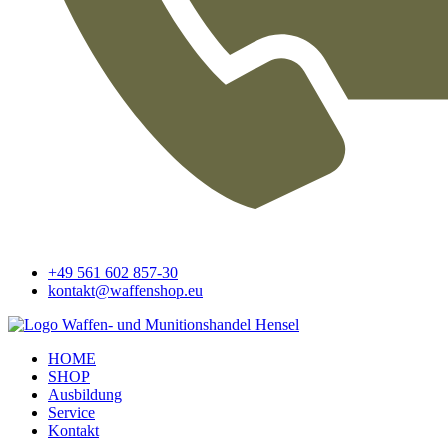
+49 561 602 857-30
kontakt@waffenshop.eu
HOME
SHOP
Ausbildung
Service
Kontakt