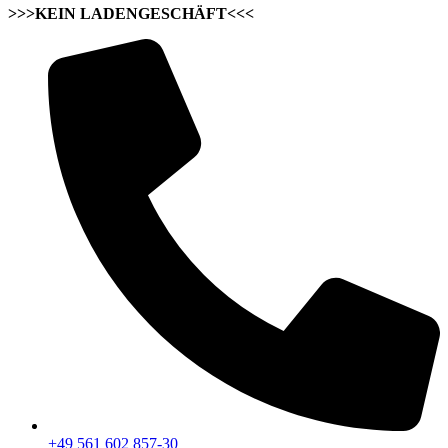
>>>KEIN LADENGESCHÄFT<<<
+49 561 602 857-30