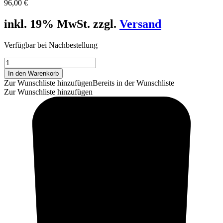
96,00
€
inkl. 19% MwSt. zzgl.
Versand
Verfügbar bei Nachbestellung
GECO,
.223
In den Warenkorb
Rem.,
Zur Wunschliste hinzufügen
Bereits in der Wunschliste
DTX,
Zur Wunschliste hinzufügen
3,6g/55grs.,
150Stk.
Menge