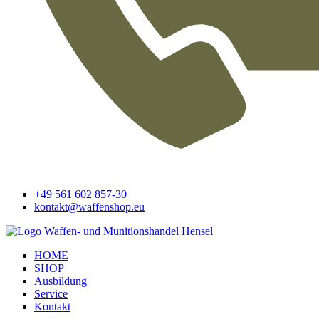
+49 561 602 857-30
kontakt@waffenshop.eu
HOME
SHOP
Ausbildung
Service
Kontakt