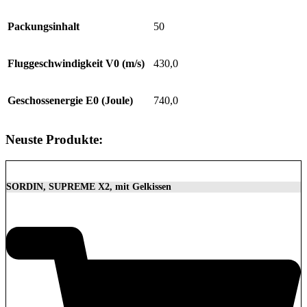
Packungsinhalt
50
Fluggeschwindigkeit V0 (m/s)
430,0
Geschossenergie E0 (Joule)
740,0
Neuste Produkte:
SORDIN, SUPREME X2, mit Gelkissen
350,00
€