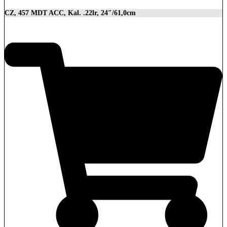
CZ, 457 MDT ACC, Kal. .22lr, 24″/61,0cm
2.849,00
€