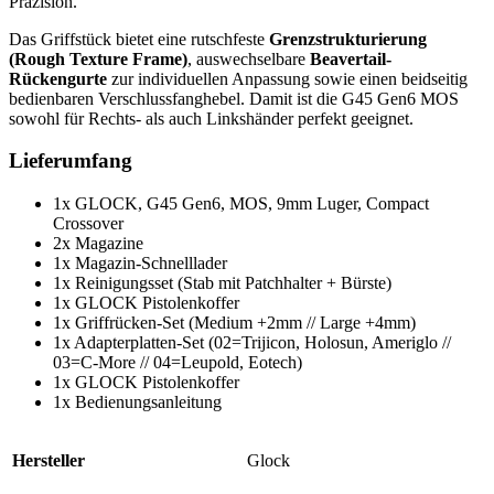
Präzision.
Das Griffstück bietet eine rutschfeste
Grenzstrukturierung
(Rough Texture Frame)
, auswechselbare
Beavertail-
Rückengurte
zur individuellen Anpassung sowie einen beidseitig
bedienbaren Verschlussfanghebel. Damit ist die G45 Gen6 MOS
sowohl für Rechts- als auch Linkshänder perfekt geeignet.
Lieferumfang
1x GLOCK, G45 Gen6, MOS, 9mm Luger, Compact
Crossover
2x Magazine
1x Magazin-Schnelllader
1x Reinigungsset (Stab mit Patchhalter + Bürste)
1x GLOCK Pistolenkoffer
1x Griffrücken-Set (Medium +2mm // Large +4mm)
1x Adapterplatten-Set (02=Trijicon, Holosun, Ameriglo //
03=C-More // 04=Leupold, Eotech)
1x GLOCK Pistolenkoffer
1x Bedienungsanleitung
Hersteller
Glock