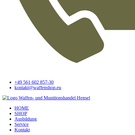
+49 561 602 857-30
kontakt@waffenshop.eu
HOME
SHOP
Ausbildung
Service
Kontakt