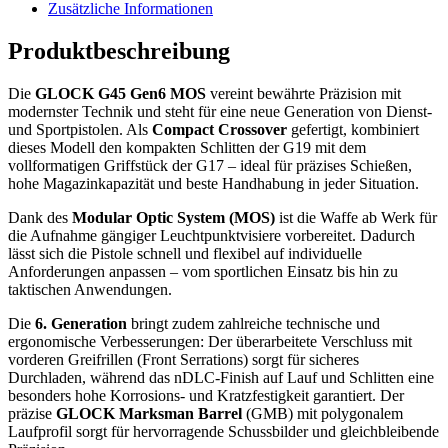
Zusätzliche Informationen
Produktbeschreibung
Die
GLOCK G45 Gen6 MOS
vereint bewährte Präzision mit
modernster Technik und steht für eine neue Generation von Dienst-
und Sportpistolen. Als
Compact Crossover
gefertigt, kombiniert
dieses Modell den kompakten Schlitten der G19 mit dem
vollformatigen Griffstück der G17 – ideal für präzises Schießen,
hohe Magazinkapazität und beste Handhabung in jeder Situation.
Dank des
Modular Optic System (MOS)
ist die Waffe ab Werk für
die Aufnahme gängiger Leuchtpunktvisiere vorbereitet. Dadurch
lässt sich die Pistole schnell und flexibel auf individuelle
Anforderungen anpassen – vom sportlichen Einsatz bis hin zu
taktischen Anwendungen.
Die
6. Generation
bringt zudem zahlreiche technische und
ergonomische Verbesserungen: Der überarbeitete Verschluss mit
vorderen Greifrillen (Front Serrations) sorgt für sicheres
Durchladen, während das nDLC-Finish auf Lauf und Schlitten eine
besonders hohe Korrosions- und Kratzfestigkeit garantiert. Der
präzise
GLOCK Marksman Barrel
(GMB) mit polygonalem
Laufprofil sorgt für hervorragende Schussbilder und gleichbleibende