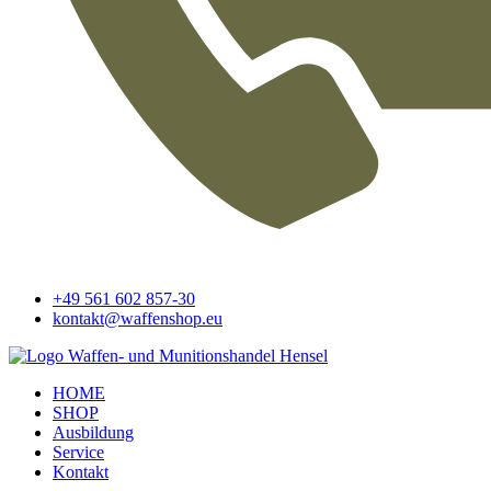
+49 561 602 857-30
kontakt@waffenshop.eu
HOME
SHOP
Ausbildung
Service
Kontakt