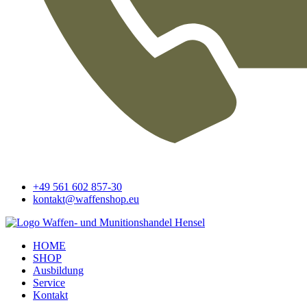
+49 561 602 857-30
kontakt@waffenshop.eu
HOME
SHOP
Ausbildung
Service
Kontakt