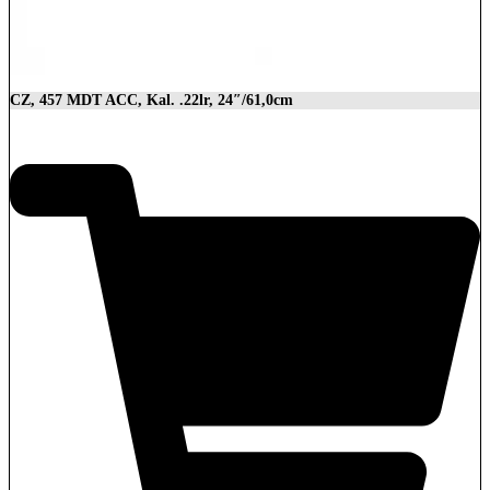
CZ, 457 MDT ACC, Kal. .22lr, 24″/61,0cm
2.849,00
€