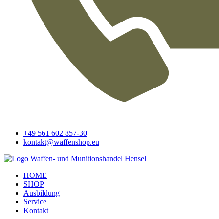
+49 561 602 857-30
kontakt@waffenshop.eu
HOME
SHOP
Ausbildung
Service
Kontakt