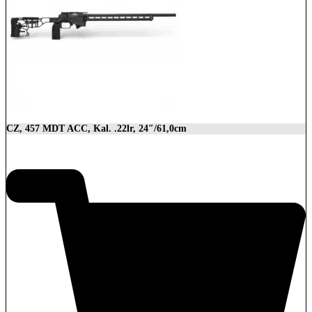
CZ, 457 MDT ACC, Kal. .22lr, 24″/61,0cm
2.849,00
€