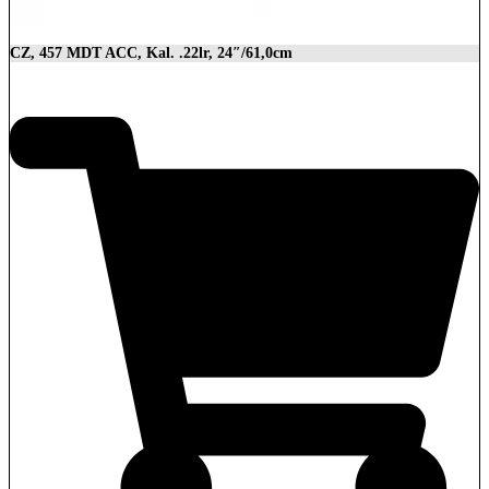
CZ, 457 MDT ACC, Kal. .22lr, 24″/61,0cm
2.849,00
€