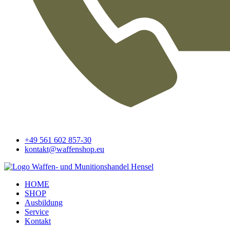
+49 561 602 857-30
kontakt@waffenshop.eu
HOME
SHOP
Ausbildung
Service
Kontakt