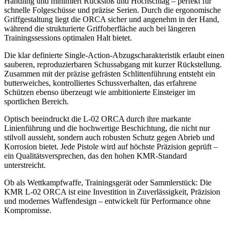
Handling und minimiert Rückstoß und Hochschlag – perfekt für
schnelle Folgeschüsse und präzise Serien. Durch die ergonomische
Griffgestaltung liegt die ORCA sicher und angenehm in der Hand,
während die strukturierte Griffoberfläche auch bei längeren
Trainingssessions optimalen Halt bietet.
Die klar definierte Single-Action-Abzugscharakteristik erlaubt einen
sauberen, reproduzierbaren Schussabgang mit kurzer Rückstellung.
Zusammen mit der präzise gefrästen Schlittenführung entsteht ein
butterweiches, kontrolliertes Schussverhalten, das erfahrene
Schützen ebenso überzeugt wie ambitionierte Einsteiger im
sportlichen Bereich.
Optisch beeindruckt die L-02 ORCA durch ihre markante
Linienführung und die hochwertige Beschichtung, die nicht nur
stilvoll aussieht, sondern auch robusten Schutz gegen Abrieb und
Korrosion bietet. Jede Pistole wird auf höchste Präzision geprüft –
ein Qualitätsversprechen, das den hohen KMR-Standard
unterstreicht.
Ob als Wettkampfwaffe, Trainingsgerät oder Sammlerstück: Die
KMR L-02 ORCA ist eine Investition in Zuverlässigkeit, Präzision
und modernes Waffendesign – entwickelt für Performance ohne
Kompromisse.