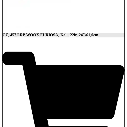
CZ, 457 LRP WOOX FURIOSA, Kal. .22lr, 24″/61,0cm
2.989,00
€