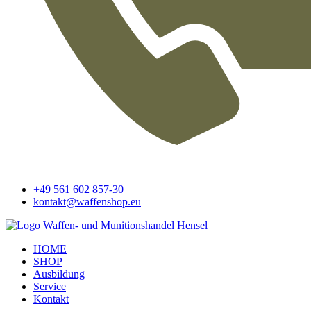
+49 561 602 857-30
kontakt@waffenshop.eu
HOME
SHOP
Ausbildung
Service
Kontakt