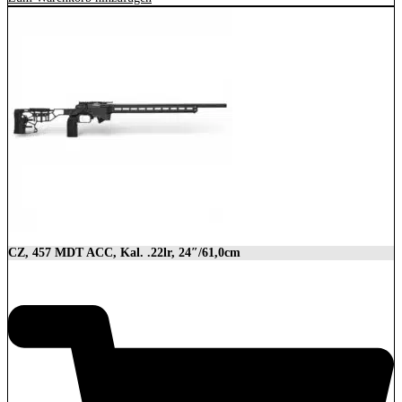
CZ, 457 MDT ACC, Kal. .22lr, 24″/61,0cm
2.849,00
€