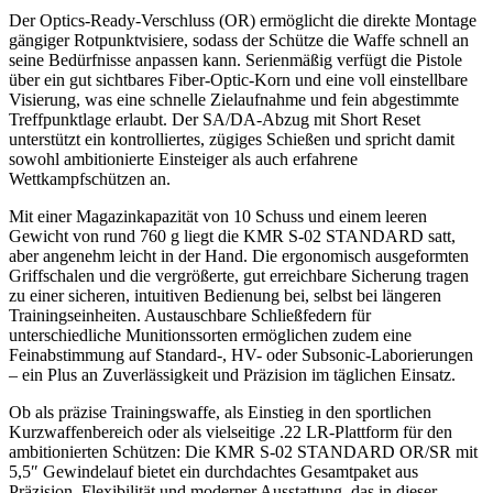
Der Optics-Ready-Verschluss (OR) ermöglicht die direkte Montage
gängiger Rotpunktvisiere, sodass der Schütze die Waffe schnell an
seine Bedürfnisse anpassen kann. Serienmäßig verfügt die Pistole
über ein gut sichtbares Fiber-Optic-Korn und eine voll einstellbare
Visierung, was eine schnelle Zielaufnahme und fein abgestimmte
Treffpunktlage erlaubt. Der SA/DA-Abzug mit Short Reset
unterstützt ein kontrolliertes, zügiges Schießen und spricht damit
sowohl ambitionierte Einsteiger als auch erfahrene
Wettkampfschützen an.
Mit einer Magazinkapazität von 10 Schuss und einem leeren
Gewicht von rund 760 g liegt die KMR S-02 STANDARD satt,
aber angenehm leicht in der Hand. Die ergonomisch ausgeformten
Griffschalen und die vergrößerte, gut erreichbare Sicherung tragen
zu einer sicheren, intuitiven Bedienung bei, selbst bei längeren
Trainingseinheiten. Austauschbare Schließfedern für
unterschiedliche Munitionssorten ermöglichen zudem eine
Feinabstimmung auf Standard-, HV- oder Subsonic-Laborierungen
– ein Plus an Zuverlässigkeit und Präzision im täglichen Einsatz.
Ob als präzise Trainingswaffe, als Einstieg in den sportlichen
Kurzwaffenbereich oder als vielseitige .22 LR-Plattform für den
ambitionierten Schützen: Die KMR S-02 STANDARD OR/SR mit
5,5″ Gewindelauf bietet ein durchdachtes Gesamtpaket aus
Präzision, Flexibilität und moderner Ausstattung, das in dieser