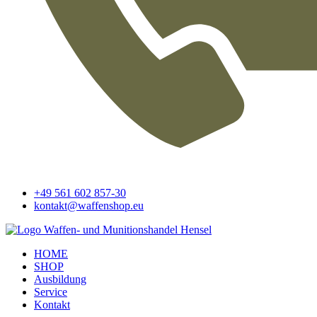
+49 561 602 857-30
kontakt@waffenshop.eu
HOME
SHOP
Ausbildung
Service
Kontakt