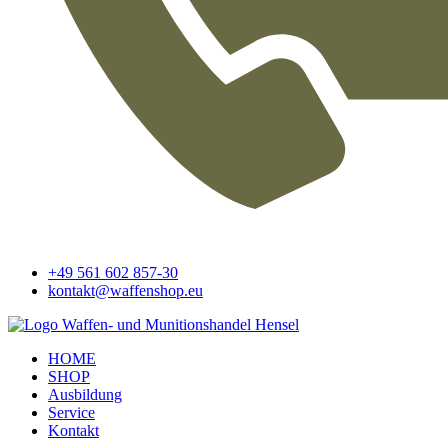
+49 561 602 857-30
kontakt@waffenshop.eu
HOME
SHOP
Ausbildung
Service
Kontakt