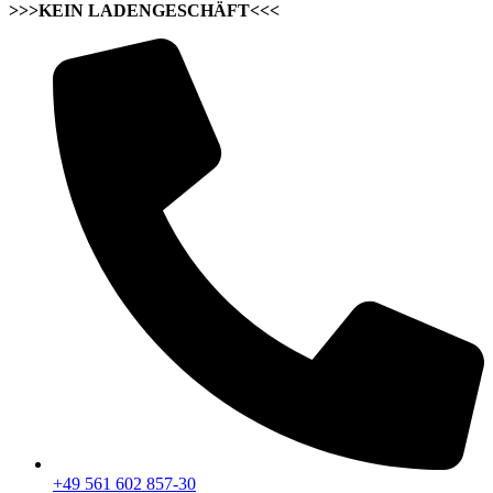
>>>KEIN LADENGESCHÄFT<<<
+49 561 602 857-30