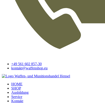
+49 561 602 857-30
kontakt@waffenshop.eu
HOME
SHOP
Ausbildung
Service
Kontakt