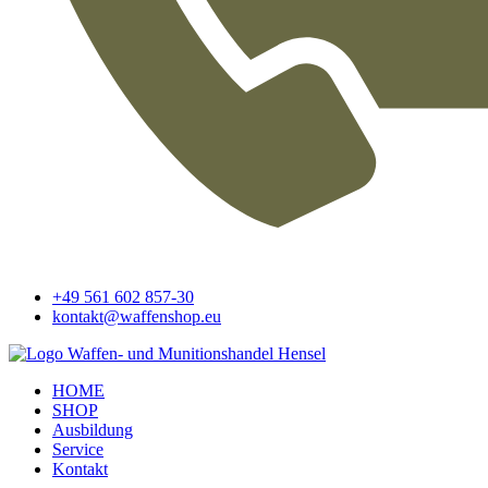
+49 561 602 857-30
kontakt@waffenshop.eu
HOME
SHOP
Ausbildung
Service
Kontakt