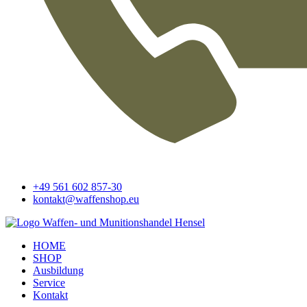
+49 561 602 857-30
kontakt@waffenshop.eu
HOME
SHOP
Ausbildung
Service
Kontakt