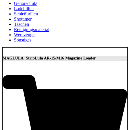
Gehörschutz
Ladehilfen
Schießbrillen
Shottimer
Taschen
Reinigungsmaterial
Werkzeuge
Sonstiges
MAGLULA, StripLula AR-15/M16 Magazine Loader
29,95
€