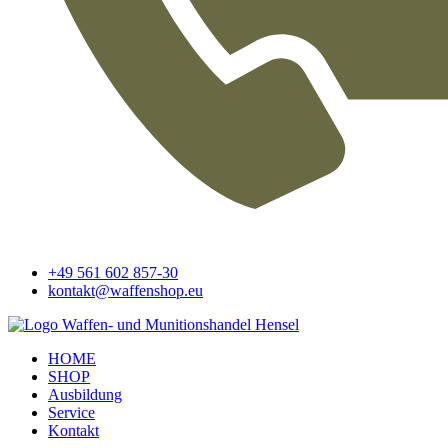
+49 561 602 857-30
kontakt@waffenshop.eu
HOME
SHOP
Ausbildung
Service
Kontakt