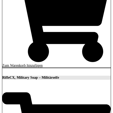
Zum Warenkorb hinzufügen
RifleCX, Military Soap – Militärseife
16,66
€
–
83,30
€
Preisspanne: 16,66 € bis 83,30 €