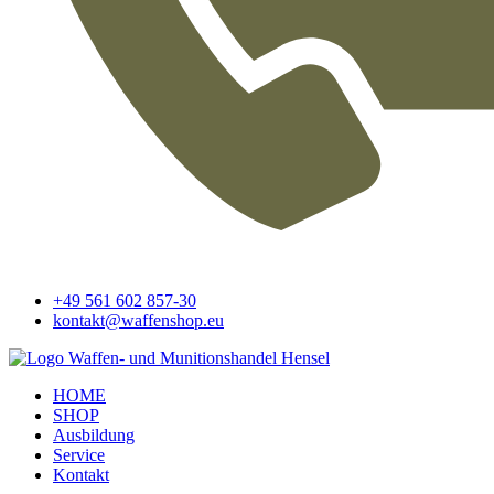
+49 561 602 857-30
kontakt@waffenshop.eu
HOME
SHOP
Ausbildung
Service
Kontakt