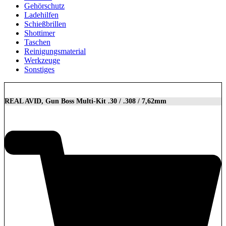
Gehörschutz
Ladehilfen
Schießbrillen
Shottimer
Taschen
Reinigungsmaterial
Werkzeuge
Sonstiges
REAL AVID, Gun Boss Multi-Kit .30 / .308 / 7,62mm
32,90
€