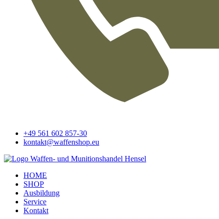
+49 561 602 857-30
kontakt@waffenshop.eu
HOME
SHOP
Ausbildung
Service
Kontakt