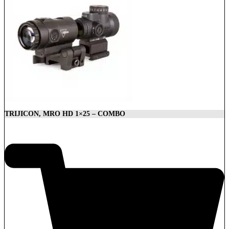
TRIJICON, MRO HD 1×25 – COMBO
1.879,00
€