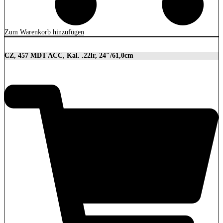
Zum Warenkorb hinzufügen
CZ, 457 MDT ACC, Kal. .22lr, 24″/61,0cm
2.849,00
€