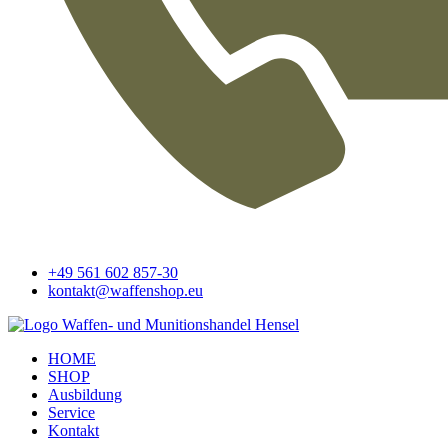
+49 561 602 857-30
kontakt@waffenshop.eu
HOME
SHOP
Ausbildung
Service
Kontakt