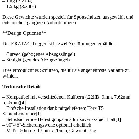
– 1 kg (2.2 lbs)
– 1,5 kg (3.3 lbs)
Diese Gewichte wurden speziell für Sportschützen ausgewählt und
entsprechen gängigen Anforderungen.
**Design-Optionen**
Der ERATAC Trigger ist in zwei Ausführungen erhältlich:
– Curved (gebogenes Abzugszüngel)
– Straight (gerades Abzugszüngel)
Dies ermöglicht es Schützen, die für sie angenehmste Variante zu
wählen.
Technische Details
– Kompatibel mit verschiedenen Kalibern (.22lfB, 9mm, 7,62mm,
5,56mm)[4]
– Einfache Installation dank mitgeliefertem Torx T5
Schraubendreher[1]
– Selbstsichernde Befestigungspins für zuverlässigen Halt[1]
– 90°/45°-Sicherungswelle optional erhältlich
– Maße: 60mm x 17mm x 70mm, Gewicht: 75g