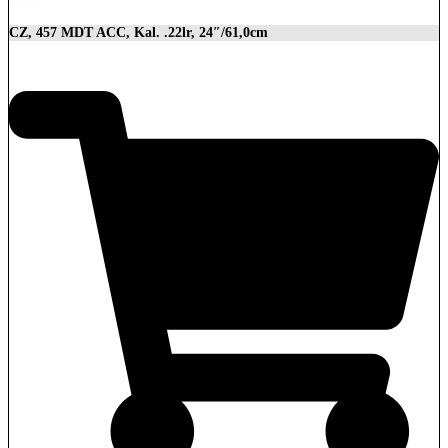
CZ, 457 MDT ACC, Kal. .22lr, 24″/61,0cm
2.849,00
€