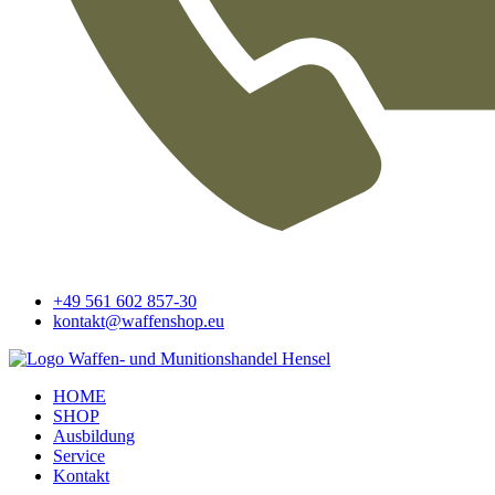
+49 561 602 857-30
kontakt@waffenshop.eu
HOME
SHOP
Ausbildung
Service
Kontakt