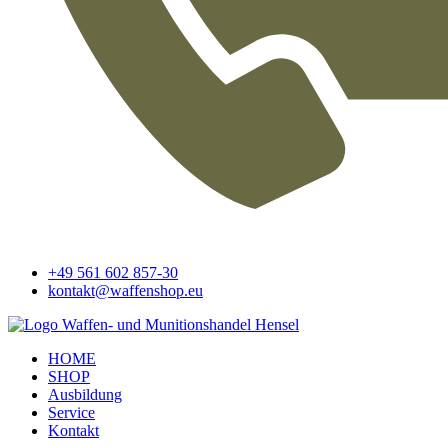
+49 561 602 857-30
kontakt@waffenshop.eu
HOME
SHOP
Ausbildung
Service
Kontakt