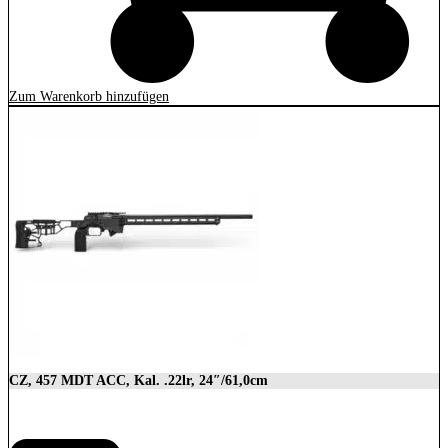
Zum Warenkorb hinzufügen
CZ, 457 MDT ACC, Kal. .22lr, 24″/61,0cm
2.849,00
€