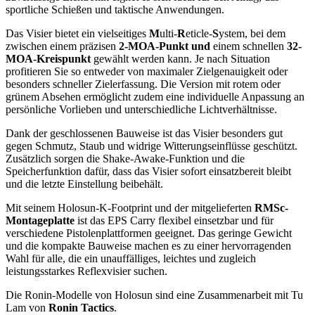
sportliche Schießen und taktische Anwendungen.
Das Visier bietet ein vielseitiges
M
ulti-
R
eticle-
S
ystem, bei dem
zwischen einem präzisen
2-MOA-Punkt
und
einem schnellen
32-
MOA-Kreispunkt
gewählt werden kann. Je nach Situation
profitieren Sie so entweder von maximaler Zielgenauigkeit oder
besonders schneller Zielerfassung. Die Version mit rotem oder
grünem Absehen ermöglicht zudem eine individuelle Anpassung an
persönliche Vorlieben und unterschiedliche Lichtverhältnisse.
Dank der geschlossenen Bauweise ist das Visier besonders gut
gegen Schmutz, Staub und widrige Witterungseinflüsse geschützt.
Zusätzlich sorgen die Shake-Awake-Funktion und die
Speicherfunktion dafür, dass das Visier sofort einsatzbereit bleibt
und die letzte Einstellung beibehält.
Mit seinem Holosun-K-Footprint und der mitgelieferten
RMSc-
Montageplatte
ist das EPS Carry flexibel einsetzbar und für
verschiedene Pistolenplattformen geeignet. Das geringe Gewicht
und die kompakte Bauweise machen es zu einer hervorragenden
Wahl für alle, die ein unauffälliges, leichtes und zugleich
leistungsstarkes Reflexvisier suchen.
Die Ronin-Modelle von Holosun sind eine Zusammenarbeit mit Tu
Lam von
Ronin Tactics
.