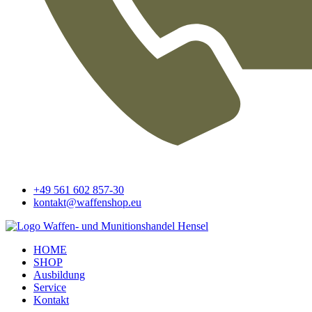
+49 561 602 857-30
kontakt@waffenshop.eu
HOME
SHOP
Ausbildung
Service
Kontakt