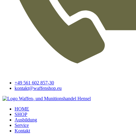
+49 561 602 857-30
kontakt@waffenshop.eu
HOME
SHOP
Ausbildung
Service
Kontakt