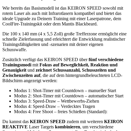
Wie bereits das Basismodell ist das KEIRON SPEED sowohl mit
rotem Laser als auch mit Infrarotlasern kompatibel und bietet das
ideale Upgrade zu Deinem Training mit einer Laserpatrone, dem
CoolFire-Trainingskit oder dem Mantis Blackbeard.
Die 100 x 140 mm (4 x 5,5 Zoll) große Trefferzone ermöglicht eine
schnelle Zielerfassung und erleichtert die Entwicklung realistischer
Trainingsfähigkeiten und -szenarien mit deiner eigenen
Schusswaffe.
Zusätzlich verfügt das KEIRON SPEED über
fünf verschiedene
Trainingsmodi
mit
Fokus auf Beweglichkeit, Reaktion und
Genauigkeit
und
zeichnet Schussanzahl, Schusszeiten und
Zwischenzeiten auf
, die auf dem hintergrundbeleuchteten LCD-
Bildschirm angezeigt werden:
Modus 1: Shot-Timer mit Countdown – manueller Start
Modus 2: Shot-Timer mit Countdown – automatischer Start
Modus 3: Speed-Draw – Wettbewerbs-Ziehen
Modus 4: Speed-Draw – Verdecktes Tragen
Modus 4: Free Shoot – freies Schießen (Standard):
Du kannst das
KEIRON SPEED
zudem mit weiteren
KEIRON
REAKTIVE
Laser Targets
kombinieren
, um verschiedene