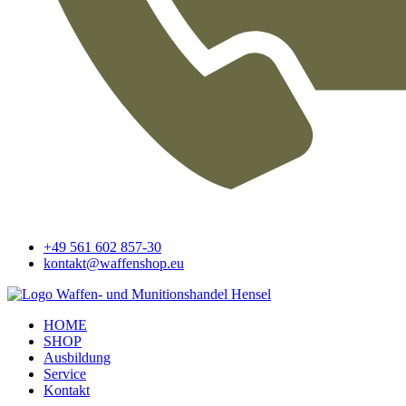
+49 561 602 857-30
kontakt@waffenshop.eu
HOME
SHOP
Ausbildung
Service
Kontakt