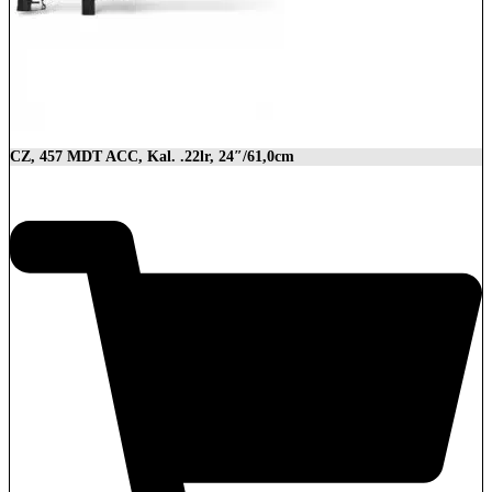
CZ, 457 MDT ACC, Kal. .22lr, 24″/61,0cm
2.849,00
€