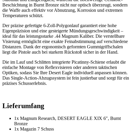
Beschichtung in Burnt Bronze nicht nur optisch überzeugt, sondern
die Waffe auch effektiv vor Abnutzung, Korrosion und extremen
Temperaturen schützt
.
Der präzise gefertigte 6-Zoll-Polygonlauf garantiert eine hohe
Eigenpräzision und eine gesteigerte Mündungsgeschwindigkeit –
ideal für das leistungsstarke .44 Magnum Kaliber. Die verstellbare
Visierung ermöglicht eine exakte Feinabstimmung auf verschiedene
Distanzen. Dank der ergonomisch geformten Gummigriffschalen
liegt die Pistole auch bei starkem Rückstoß sicher in der Hand
.
Die im Lauf und Schlitten integrierte Picatinny-Schiene erlaubt die
einfache Montage von Reflexvisieren oder anderen taktischen
Optiken, sodass Sie Ihre Desert Eagle individuell anpassen können.
Das Single-Action-Abzugssystem ist fein justierbar und sorgt für ein
präzises Schusserlebnis.
Lieferumfang
1x Magnum Research, DESERT EAGLE XIX 6″, Burnt
Bronze
1x Magazin 7 Schuss