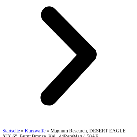
Startseite
»
Kurzwaffe
»
Magnum Research, DESERT EAGLE
XIX 6″, Burnt Bronze, Kal. .44RemMag / .50AE