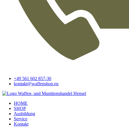
+49 561 602 857-30
kontakt@waffenshop.eu
HOME
SHOP
Ausbildung
Service
Kontakt