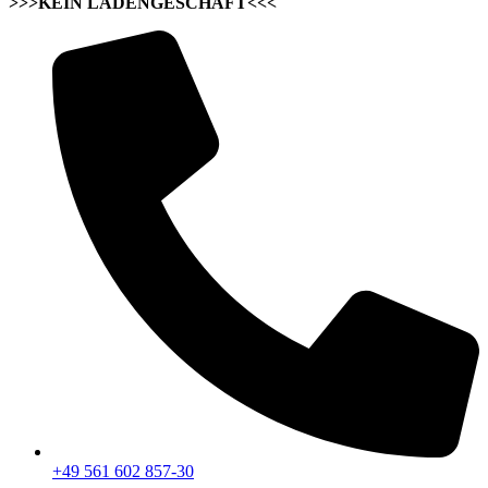
>>>KEIN LADENGESCHÄFT<<<
+49 561 602 857-30