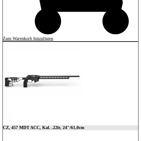
Zum Warenkorb hinzufügen
CZ, 457 MDT ACC, Kal. .22lr, 24″/61,0cm
2.849,00
€