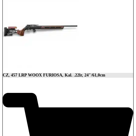
CZ, 457 LRP WOOX FURIOSA, Kal. .22lr, 24″/61,0cm
2.989,00
€