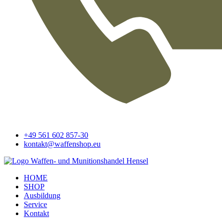
+49 561 602 857-30
kontakt@waffenshop.eu
HOME
SHOP
Ausbildung
Service
Kontakt