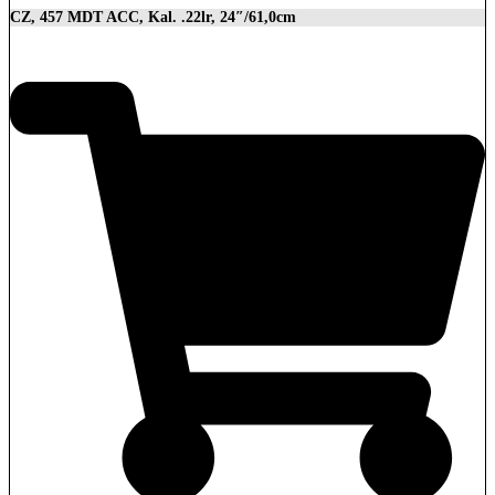
CZ, 457 MDT ACC, Kal. .22lr, 24″/61,0cm
2.849,00
€