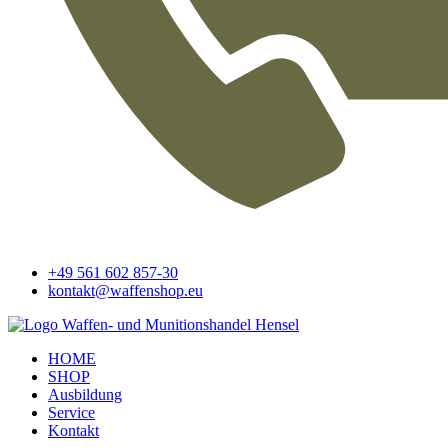
+49 561 602 857-30
kontakt@waffenshop.eu
HOME
SHOP
Ausbildung
Service
Kontakt