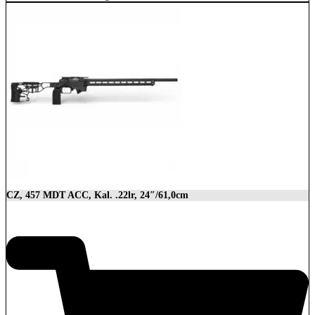
CZ, 457 MDT ACC, Kal. .22lr, 24″/61,0cm
2.849,00
€