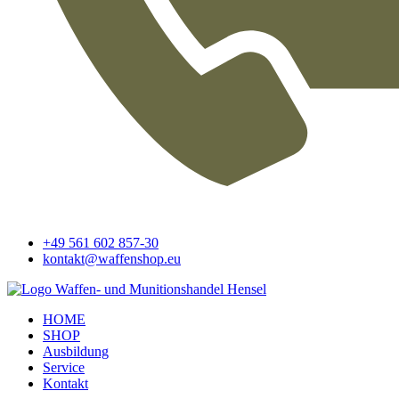
+49 561 602 857-30
kontakt@waffenshop.eu
HOME
SHOP
Ausbildung
Service
Kontakt