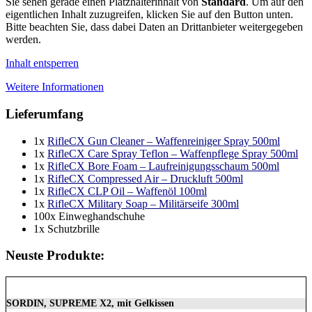
Sie sehen gerade einen Platzhalterinhalt von
Standard
. Um auf den
eigentlichen Inhalt zuzugreifen, klicken Sie auf den Button unten.
Bitte beachten Sie, dass dabei Daten an Drittanbieter weitergegeben
werden.
Inhalt entsperren
Weitere Informationen
Lieferumfang
1x
RifleCX Gun Cleaner – Waffenreiniger Spray 500ml
1x
RifleCX Care Spray Teflon – Waffenpflege Spray 500ml
1x
RifleCX Bore Foam – Laufreinigungsschaum 500ml
1x
RifleCX Compressed Air – Druckluft 500ml
1x
RifleCX CLP Oil – Waffenöl 100ml
1x
RifleCX Military Soap – Militärseife 300ml
100x Einweghandschuhe
1x Schutzbrille
Neuste Produkte:
SORDIN, SUPREME X2, mit Gelkissen