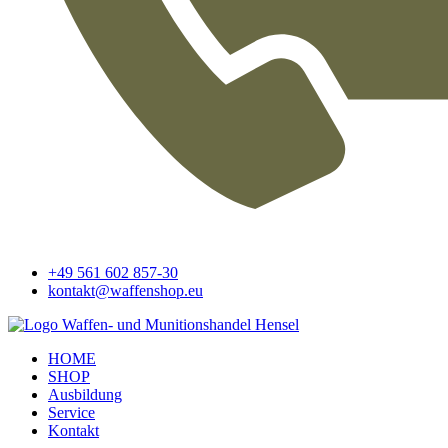
+49 561 602 857-30
kontakt@waffenshop.eu
HOME
SHOP
Ausbildung
Service
Kontakt