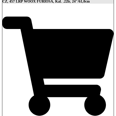
CZ, 457 LRP WOOX FURIOSA, Kal. .22lr, 24″/61,0cm
2.989,00
€