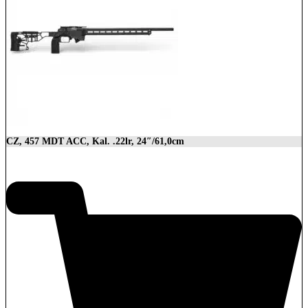
CZ, 457 MDT ACC, Kal. .22lr, 24″/61,0cm
2.849,00
€