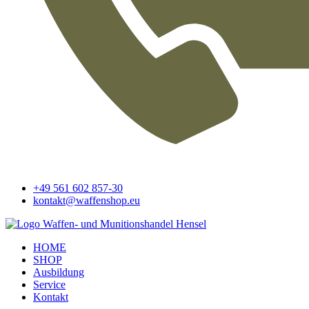
+49 561 602 857-30
kontakt@waffenshop.eu
HOME
SHOP
Ausbildung
Service
Kontakt