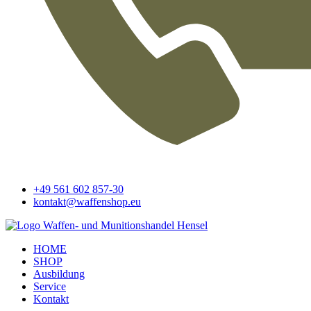
+49 561 602 857-30
kontakt@waffenshop.eu
HOME
SHOP
Ausbildung
Service
Kontakt