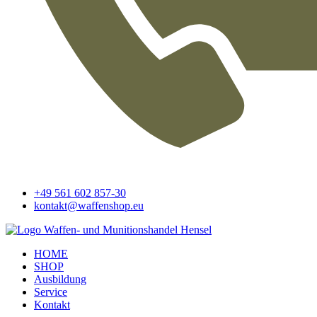
+49 561 602 857-30
kontakt@waffenshop.eu
HOME
SHOP
Ausbildung
Service
Kontakt