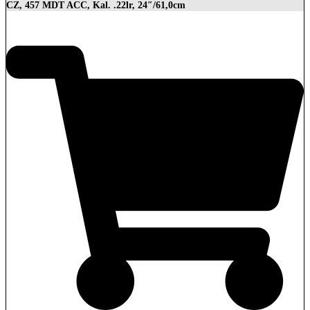
CZ, 457 MDT ACC, Kal. .22lr, 24″/61,0cm
2.849,00
€