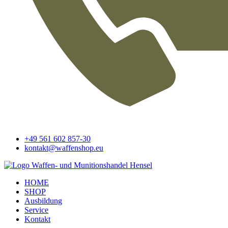
+49 561 602 857-30
kontakt@waffenshop.eu
HOME
SHOP
Ausbildung
Service
Kontakt