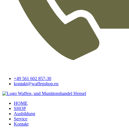
+49 561 602 857-30
kontakt@waffenshop.eu
HOME
SHOP
Ausbildung
Service
Kontakt