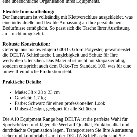
eine übersichtliche Organisation Ihres Equipments
.
Flexible Innenaufteilung:
Der Innenraum ist vollständig mit Klettverschluss ausgekleidet, was
eine individuelle und flexible Anpassung an Ihre persönlichen
Bedürfnisse ermöglicht
.
So passt sich die Tasche Ihrer Ausrüstung
an – nicht umgekehrt
.
Robuste Konstruktion:
Gefertigt aus hochwertigem 600D Oxford-Polyester, gewährleistet
die DELTA Schießtasche Langlebigkeit und Schutz für Ihre
wertvollen Utensilien
.
Das Material ist nicht nur strapazierfähig,
sondern entspricht auch dem Oeko-Tex Standard 100, was für eine
umweltfreundliche Produktion steht.
Praktische Details:
Maße: 38 x 28 x 23 cm
Gewicht: 1,7 kg
Farbe: Schwarz für einen professionellen Look
Unisex-Design, geeignet für alle Schützen
Die A10 Equipment Range bag DELTA ist die perfekte Wahl für
Sportschützen und Jäger, die Wert auf Qualität, Funktionalität und
durchdachte Organisation legen. Transportieren Sie Ihre Ausrüstung
sicher und komfortabel – mit der DELTA Schießtasche sind Sie