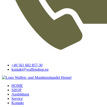
+49 561 602 857-30
kontakt@waffenshop.eu
HOME
SHOP
Ausbildung
Service
Kontakt