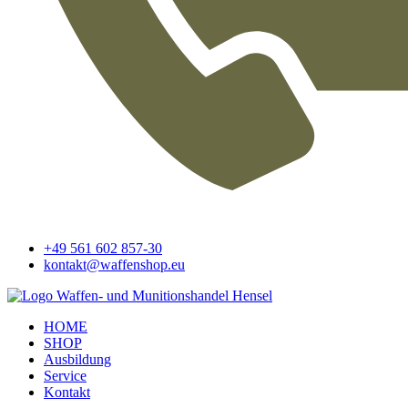
+49 561 602 857-30
kontakt@waffenshop.eu
HOME
SHOP
Ausbildung
Service
Kontakt