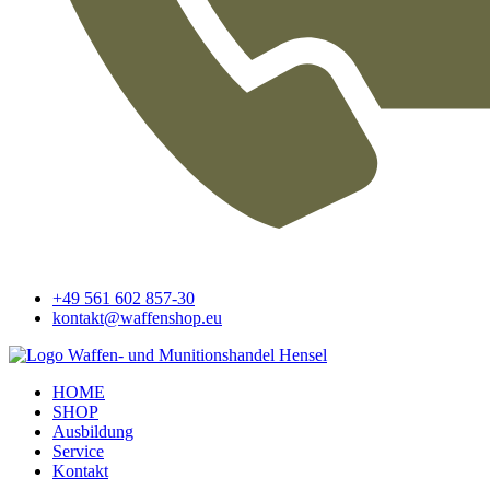
+49 561 602 857-30
kontakt@waffenshop.eu
HOME
SHOP
Ausbildung
Service
Kontakt